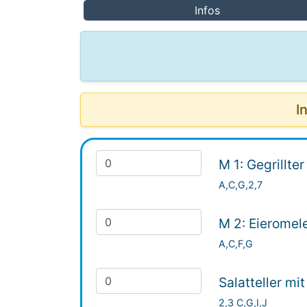
Infos
I
M 1: Gegrillte
A,C,G,2,7
M 2: Eieromele
A,C,F,G
Salatteller mi
2,3 C,G,I,J