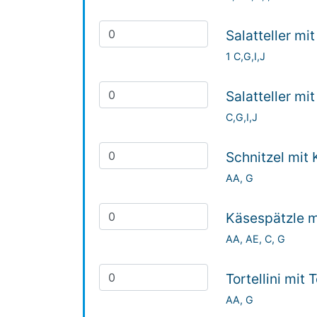
Salatteller mi
1 C,G,I,J
Salatteller mi
C,G,I,J
Schnitzel mit 
AA, G
Käsespätzle m
AA, AE, C, G
Tortellini mit
AA, G