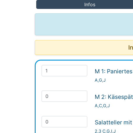
Infos
I
M 1: Paniertes
A,G,J
M 2: Käsespätz
A,C,G,J
Salatteller mi
2,3 C,G,I,J