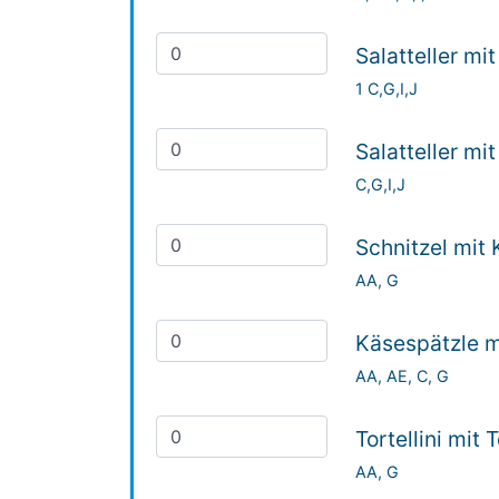
Salatteller mi
1 C,G,I,J
Salatteller mi
C,G,I,J
Schnitzel mit 
AA, G
Käsespätzle m
AA, AE, C, G
Tortellini mit
AA, G