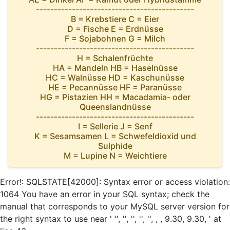
--------------------------------------------
B = Krebstiere C = Eier
D = Fische E = Erdnüsse
F = Sojabohnen G = Milch
--------------------------------------------
H = Schalenfrüchte
HA = Mandeln HB = Haselnüsse
HC = Walnüsse HD = Kaschunüsse
HE = Pecannüsse HF = Paranüsse
HG = Pistazien HH = Macadamia- oder
Queenslandnüsse
--------------------------------------------
I = Sellerie J = Senf
K = Sesamsamen L = Schwefeldioxid und
Sulphide
M = Lupine N = Weichtiere
Error!: SQLSTATE[42000]: Syntax error or access violation:
1064 You have an error in your SQL syntax; check the
manual that corresponds to your MySQL server version for
the right syntax to use near ' '', '', '', '', '', , , 9.30, 9.30, ' at