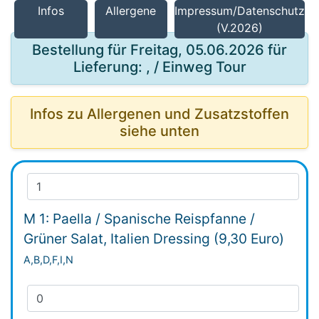
Infos
Allergene
Impressum/Datenschutz
(V.2026)
Bestellung für Freitag, 05.06.2026 für
Lieferung: , / Einweg Tour
Infos zu Allergenen und Zusatzstoffen
siehe unten
M 1: Paella / Spanische Reispfanne /
Grüner Salat, Italien Dressing (9,30 Euro)
A,B,D,F,I,N