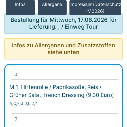
Infos
Allergene
Impressum/Datenschutz
(V.2026)
Bestellung für Mittwoch, 17.06.2026 für
Lieferung: , / Einweg Tour
Infos zu Allergenen und Zusatzstoffen
siehe unten
M 1: Hirtenrolle / Paprikasoße, Reis /
Grüner Salat, french Dressing (9,30 Euro)
A,C,F,G,J,L,2,4