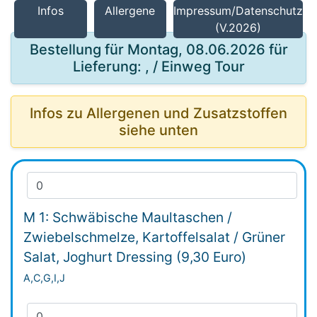
Infos
Allergene
Impressum/Datenschutz
(V.2026)
Bestellung für Montag, 08.06.2026 für
Lieferung: , / Einweg Tour
Infos zu Allergenen und Zusatzstoffen
siehe unten
M 1: Schwäbische Maultaschen /
Zwiebelschmelze, Kartoffelsalat / Grüner
Salat, Joghurt Dressing (9,30 Euro)
A,C,G,I,J