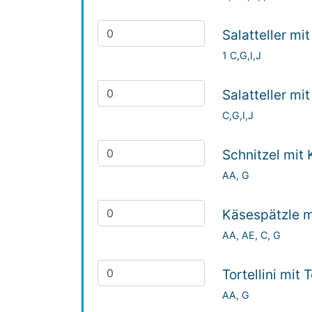
Salatteller mi
1 C,G,I,J
Salatteller mi
C,G,I,J
Schnitzel mit 
AA, G
Käsespätzle m
AA, AE, C, G
Tortellini mit
AA, G