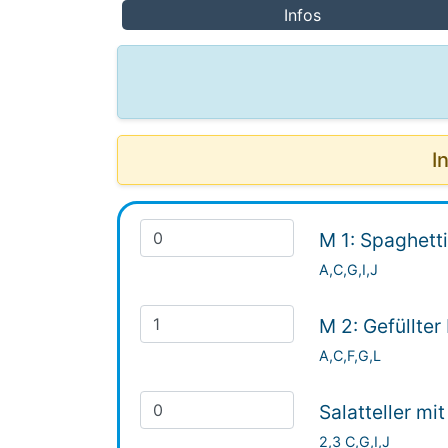
Infos
I
M 1: Spaghetti
A,C,G,I,J
M 2: Gefüllter
A,C,F,G,L
Salatteller mi
2,3 C,G,I,J