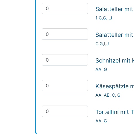
Salatteller mi
1 C,G,I,J
Salatteller mi
C,G,I,J
Schnitzel mit 
AA, G
Käsespätzle m
AA, AE, C, G
Tortellini mit
AA, G