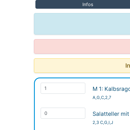
Infos
I
M 1: Kalbsrago
A,G,C,2,7
Salatteller mi
2,3 C,G,I,J