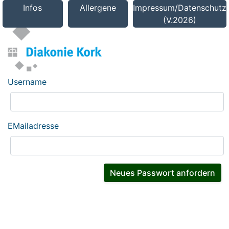
Infos
Allergene
Impressum/Datenschutz
(V.2026)
Username
EMailadresse
Neues Passwort anfordern